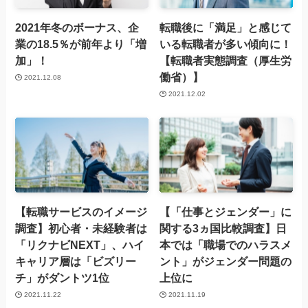
2021年冬のボーナス、企
転職後に「満足」と感じて
業の18.5％が前年より「増
いる転職者が多い傾向に！
加」！
【転職者実態調査（厚生労
働省）】
2021.12.08
2021.12.02
【転職サービスのイメージ
【「仕事とジェンダー」に
調査】初心者・未経験者は
関する3ヵ国比較調査】日
「リクナビNEXT」、ハイ
本では「職場でのハラスメ
キャリア層は「ビズリー
ント」がジェンダー問題の
チ」がダントツ1位
上位に
2021.11.22
2021.11.19