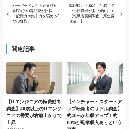
ハーバード大学の栄養精神
転職後に「満足」と感じて
科医&脳の専門家が指摘！
いる転職者が多い傾向に！
「記憶力や集中力を弱める5
【転職者実態調査（厚生労
つの食品」
働省）】
関連記事
【ITエンジニアの転職動向
【ベンチャー・スタートア
調査】40歳以上のITエンジ
ップ転職者のリアル調査】
ニアの需要が右肩上がりで
約40%が年収アップ！約
上昇
60%が副業収入ありという