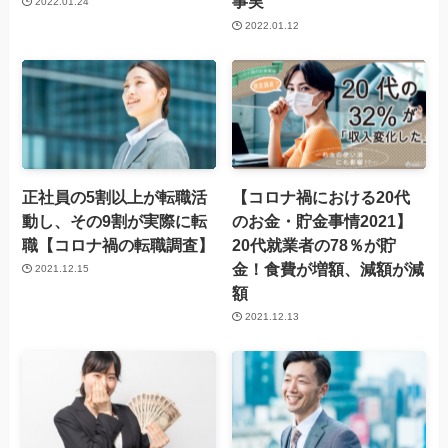
事実
2022.01.24
2022.01.12
正社員の5割以上が転職活
【コロナ禍における20代
動し、その9割が実際に転
のお金・貯金事情2021】
職【コロナ禍の転職調査】
20代就業者の78％が貯
金！食費が増額、減額が減
2021.12.15
額
2021.12.13