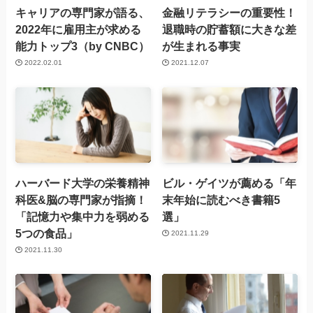
キャリアの専門家が語る、
金融リテラシーの重要性！
2022年に雇用主が求める
退職時の貯蓄額に大きな差
能力トップ3（by CNBC）
が生まれる事実
2022.02.01
2021.12.07
ハーバード大学の栄養精神
ビル・ゲイツが薦める「年
科医&脳の専門家が指摘！
末年始に読むべき書籍5
「記憶力や集中力を弱める
選」
5つの食品」
2021.11.29
2021.11.30